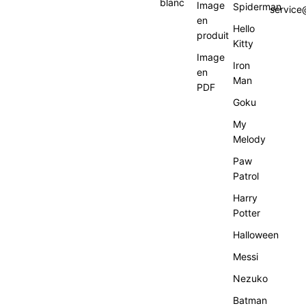
blanc
Image
Spiderman
service@
en
Hello
produit
Kitty
Image
Iron
en
Man
PDF
Goku
My
Melody
Paw
Patrol
Harry
Potter
Halloween
Messi
Nezuko
Batman