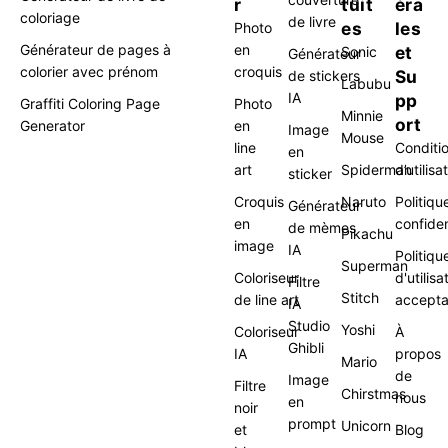
r
tuit
éra
coloriage
de livre
es
les
Photo
Générateur de pages à
en
et
Sonic
Générateur
colorier avec prénom
croquis
Su
de stickers
Labubu
IA
pp
Graffiti Coloring Page
Photo
Minnie
ort
Generator
en
Image
Mouse
line
Conditi
en
art
Spiderman
d’utilisa
sticker
Croquis
Naruto
Politiqu
Générateur
en
confiden
de mèmes
Pikachu
image
IA
Politiqu
Superman
Coloriseur
d'utilisa
Filtre
Stitch
de line art
accepta
IA
Studio
Yoshi
Coloriseur
À
Ghibli
IA
propos
Mario
de
Image
Filtre
Chirstmas
nous
en
noir
prompt
Unicorn
et
Blog