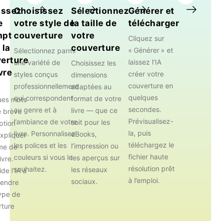
issez
Choisissez
Sélectionnez
Générer et
e
votre style de
la taille de
télécharger
mpt
couverture
votre
Cliquez sur
 la
couverture
« Générer » et
Sélectionnez parmi
erture
laissez l’IA
une variété de
Choisissez les
vre
créer votre
styles conçus
dimensions
couverture en
professionnellement
adaptées au
quelques
qui correspondent
format de votre
ues mots
secondes.
au genre et à
livre — que ce
e brève
Prévisualisez-
l’ambiance de votre
soit pour les
ption
la, puis
livre. Personnalisez
eBooks,
xpliquer
téléchargez le
les polices et les
l’impression ou
me de
fichier haute
couleurs si vous le
les aperçus sur
ivre.
résolution prêt
souhaitez.
les réseaux
de l’IA à
à l’emploi.
sociaux.
endre
ype de
rture