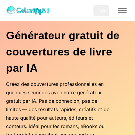
Login
Générateurs de pages à colorier
Outils de couleur
Générateur gratuit de
Outils d’IA
couvertures de livre
Ressources
Tarifs
par IA
Français
Créez des couvertures professionnelles en
quelques secondes avec notre générateur
gratuit par IA. Pas de connexion, pas de
limites — des résultats rapides, créatifs et de
haute qualité pour auteurs, éditeurs et
conteurs. Idéal pour les romans, eBooks ou
tout projet nécessitant une couverture